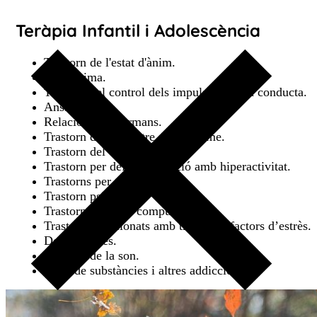
Teràpia Infantil i Adolescència
Trastorn de l'estat d'ànim.
Autoestima.
Trastorn del control dels impulsos i de la conducta.
Ansietat.
Relació entre germans.
Trastorn de l’espectre de l’autisme.
Trastorn del vincle.
Trastorn per dèficit d'atenció amb hiperactivitat.
Trastorns per tics.
Trastorn psicòtic.
Trastorn obsessiu compulsiu.
Trastorns relacionats amb traumes i factors d’estrès.
Dol i pèrdues.
Trastorn de la son.
Abús de substàncies i altres addiccions.