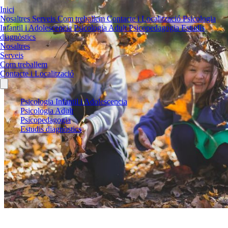
Inici
Nosaltres
Serveis
Com treballem
Contacte i Localització
Psicologia
Infantil i Adolescencia
Psicologia Adult
Psicopedagogia
Estudis
diagnòstics
Nosaltres
Serveis
Com treballem
Contacte i Localització
Psicologia Infantil i Adolescencia
Psicologia Adult
Psicopedagogia
Estudis diagnòstics